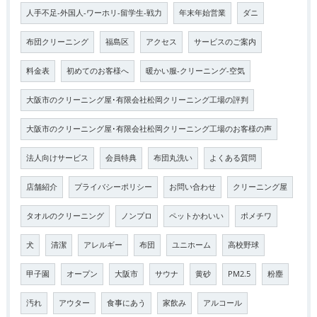
人手不足-外国人-ワーホリ-留学生-戦力
年末年始営業
ダニ
布団クリーニング
福島区
アクセス
サービスのご案内
料金表
初めてのお客様へ
暖かい服-クリーニング-空気
大阪市のクリーニング屋･有限会社松岡クリーニング工場の評判
大阪市のクリーニング屋･有限会社松岡クリーニング工場のお客様の声
法人向けサービス
会員特典
布団丸洗い
よくある質問
店舗紹介
プライバシーポリシー
お問い合わせ
クリーニング屋
タオルのクリーニング
ノンプロ
ペットかわいい
ポメチワ
犬
清潔
アレルギー
布団
ユニホーム
高校野球
甲子園
オープン
大阪市
サウナ
黄砂
PM2.5
粉塵
汚れ
アウター
食事にあう
家飲み
アルコール