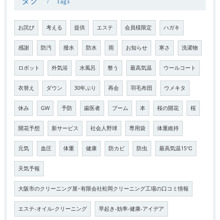
タグ
Tags
お詫び
考える
提供
エステ
会員様限定
ハガキ
感謝
防汚
撥水
防水
雨
お知らせ
寒さ
洗濯物
ロボット
外気浴
水風呂
整う
最高気温
ウールコート
衣替え
ダウン
30年ぶり
再会
羽毛布団
ウメキタ
休み
GW
予防
歯医者
ブーム
本
桜の開花
桜
開花予想
新サービス
社会人野球
専用袋
体重維持
元気
血圧
体重
健康
防カビ
防虫
最高気温15℃
天気予報
大阪市のクリーニング屋･有限会社松岡クリーニング工場の口コミ情報
エステ-オイル-クリーニング
早起き-効率-健康-アイデア