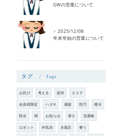
GWの営業について
2025/12/08
年末年始の営業について
タグ
Tags
お詫び
考える
提供
エステ
会員様限定
ハガキ
感謝
防汚
撥水
4
防水
雨
お知らせ
寒さ
洗濯物
ロボット
外気浴
水風呂
整う