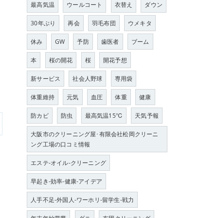
最高気温
ウールコート
衣替え
ダウン
30年ぶり
再会
羽毛布団
ウメキタ
休み
GW
予防
歯医者
ブーム
本
桜の開花
桜
開花予想
新サービス
社会人野球
専用袋
体重維持
元気
血圧
体重
健康
防カビ
防虫
最高気温15℃
天気予報
大阪市のクリーニング屋･有限会社松岡クリーニ
ング工場の口コミ情報
エステ-オイル-クリーニング
早起き-効率-健康-アイデア
人手不足-外国人-ワーホリ-留学生-戦力