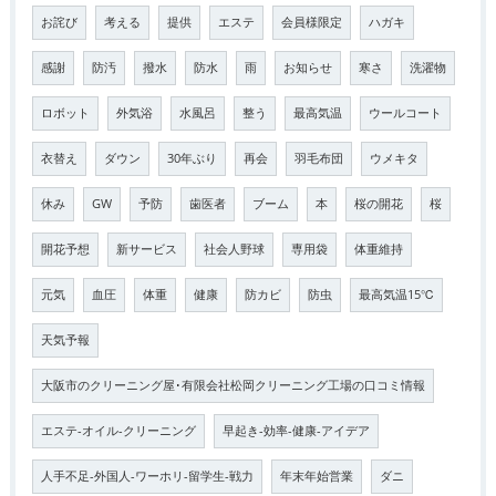
お詫び
考える
提供
エステ
会員様限定
ハガキ
感謝
防汚
撥水
防水
雨
お知らせ
寒さ
洗濯物
ロボット
外気浴
水風呂
整う
最高気温
ウールコート
衣替え
ダウン
30年ぶり
再会
羽毛布団
ウメキタ
休み
GW
予防
歯医者
ブーム
本
桜の開花
桜
開花予想
新サービス
社会人野球
専用袋
体重維持
元気
血圧
体重
健康
防カビ
防虫
最高気温15℃
天気予報
大阪市のクリーニング屋･有限会社松岡クリーニング工場の口コミ情報
エステ-オイル-クリーニング
早起き-効率-健康-アイデア
人手不足-外国人-ワーホリ-留学生-戦力
年末年始営業
ダニ