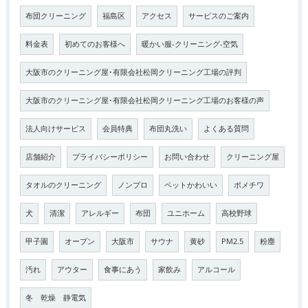
布団クリーニング
福島区
アクセス
サービスのご案内
料金表
初めてのお客様へ
暖かい服-クリーニング-空気
大阪市のクリーニング屋･有限会社松岡クリーニング工場の評判
大阪市のクリーニング屋･有限会社松岡クリーニング工場のお客様の声
法人向けサービス
会員特典
布団丸洗い
よくある質問
店舗紹介
プライバシーポリシー
お問い合わせ
クリーニング屋
タオルのクリーニング
ノンプロ
ペットかわいい
ポメチワ
犬
清潔
アレルギー
布団
ユニホーム
高校野球
甲子園
オープン
大阪市
サウナ
黄砂
PM2.5
粉塵
汚れ
アウター
食事にあう
家飲み
アルコール
冬 乾燥 静電気