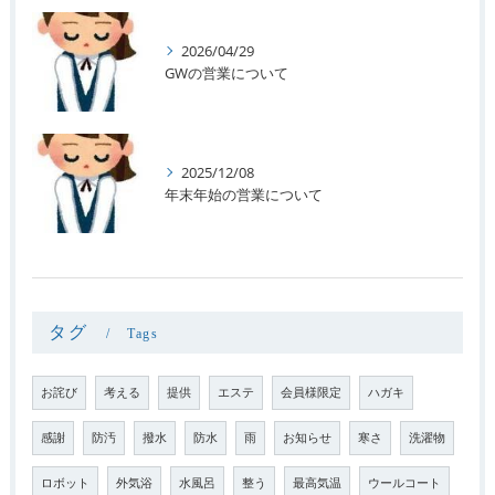
2026/04/29
GWの営業について
2025/12/08
年末年始の営業について
タグ
Tags
お詫び
考える
提供
エステ
会員様限定
ハガキ
感謝
防汚
撥水
防水
雨
お知らせ
寒さ
洗濯物
ロボット
外気浴
水風呂
整う
最高気温
ウールコート