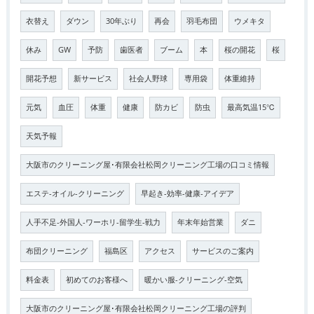
衣替え
ダウン
30年ぶり
再会
羽毛布団
ウメキタ
休み
GW
予防
歯医者
ブーム
本
桜の開花
桜
開花予想
新サービス
社会人野球
専用袋
体重維持
元気
血圧
体重
健康
防カビ
防虫
最高気温15℃
天気予報
大阪市のクリーニング屋･有限会社松岡クリーニング工場の口コミ情報
エステ-オイル-クリーニング
早起き-効率-健康-アイデア
人手不足-外国人-ワーホリ-留学生-戦力
年末年始営業
ダニ
布団クリーニング
福島区
アクセス
サービスのご案内
料金表
初めてのお客様へ
暖かい服-クリーニング-空気
大阪市のクリーニング屋･有限会社松岡クリーニング工場の評判