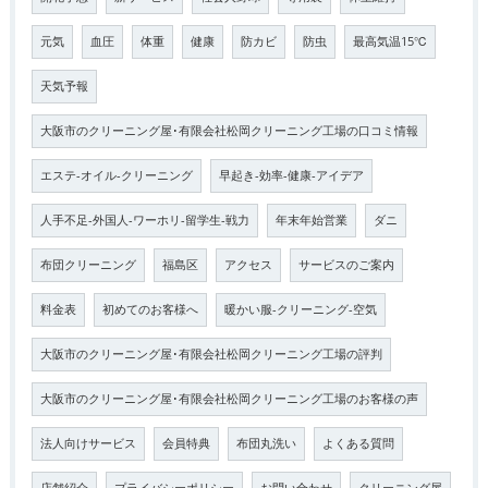
元気
血圧
体重
健康
防カビ
防虫
最高気温15℃
天気予報
大阪市のクリーニング屋･有限会社松岡クリーニング工場の口コミ情報
エステ-オイル-クリーニング
早起き-効率-健康-アイデア
人手不足-外国人-ワーホリ-留学生-戦力
年末年始営業
ダニ
布団クリーニング
福島区
アクセス
サービスのご案内
料金表
初めてのお客様へ
暖かい服-クリーニング-空気
大阪市のクリーニング屋･有限会社松岡クリーニング工場の評判
大阪市のクリーニング屋･有限会社松岡クリーニング工場のお客様の声
法人向けサービス
会員特典
布団丸洗い
よくある質問