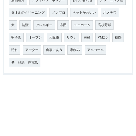
店舗紹介
プライバシーポリシー
お問い合わせ
クリーニング屋
タオルのクリーニング
ノンプロ
ペットかわいい
ポメチワ
犬
清潔
アレルギー
布団
ユニホーム
高校野球
甲子園
オープン
大阪市
サウナ
黄砂
PM2.5
粉塵
汚れ
アウター
食事にあう
家飲み
アルコール
冬 乾燥 静電気