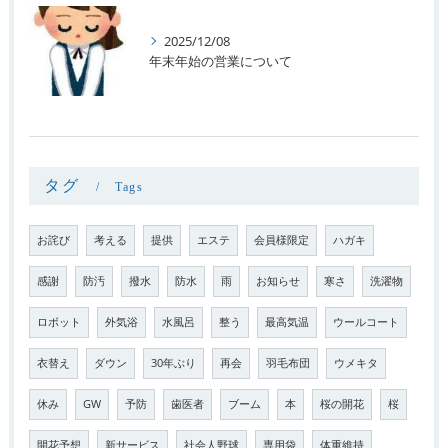
2025/12/08
年末年始の営業について
タグ
Tags
お詫び
考える
提供
エステ
会員様限定
ハガキ
感謝
防汚
撥水
防水
雨
お知らせ
寒さ
洗濯物
ロボット
外気浴
水風呂
整う
最高気温
ウールコート
衣替え
ダウン
30年ぶり
再会
羽毛布団
ウメキタ
休み
GW
予防
歯医者
ブーム
本
桜の開花
桜
開花予想
新サービス
社会人野球
専用袋
体重維持