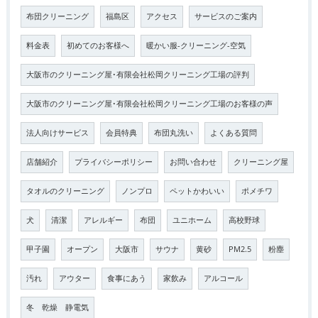
布団クリーニング
福島区
アクセス
サービスのご案内
料金表
初めてのお客様へ
暖かい服-クリーニング-空気
大阪市のクリーニング屋･有限会社松岡クリーニング工場の評判
大阪市のクリーニング屋･有限会社松岡クリーニング工場のお客様の声
法人向けサービス
会員特典
布団丸洗い
よくある質問
店舗紹介
プライバシーポリシー
お問い合わせ
クリーニング屋
タオルのクリーニング
ノンプロ
ペットかわいい
ポメチワ
犬
清潔
アレルギー
布団
ユニホーム
高校野球
甲子園
オープン
大阪市
サウナ
黄砂
PM2.5
粉塵
汚れ
アウター
食事にあう
家飲み
アルコール
冬 乾燥 静電気