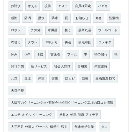
お詫び
考える
提供
エステ
会員様限定
ハガキ
感謝
防汚
撥水
防水
雨
お知らせ
寒さ
洗濯物
ロボット
外気浴
水風呂
整う
最高気温
ウールコート
衣替え
ダウン
30年ぶり
再会
羽毛布団
ウメキタ
休み
GW
予防
歯医者
ブーム
本
桜の開花
桜
開花予想
新サービス
社会人野球
専用袋
体重維持
元気
血圧
体重
健康
防カビ
防虫
最高気温15℃
天気予報
大阪市のクリーニング屋･有限会社松岡クリーニング工場の口コミ情報
エステ-オイル-クリーニング
早起き-効率-健康-アイデア
人手不足-外国人-ワーホリ-留学生-戦力
年末年始営業
ダニ